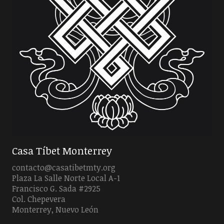
Casa Tíbet Monterrey
contacto@casatibetmty.org
Plaza La Salle Norte Local A-1
Francisco G. Sada #2925
Col. Chepevera
Monterrey, Nuevo León