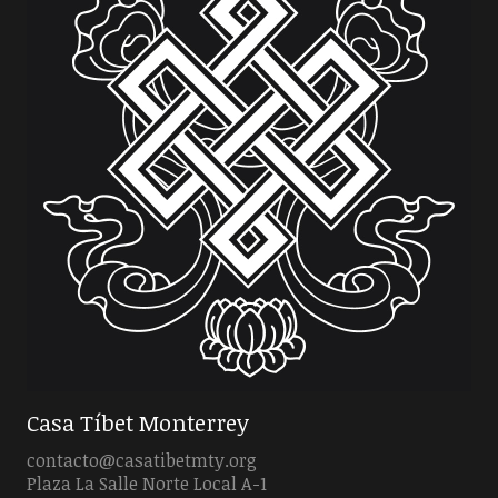
Casa Tíbet Monterrey
contacto@casatibetmty.org
Plaza La Salle Norte Local A-1