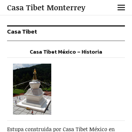
Casa Tibet Monterrey
Casa Tibet
Casa Tibet México – Historia
Estupa construida por Casa Tibet México en