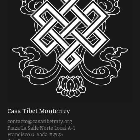
Casa Tíbet Monterrey
contacto@casatibetmty.org
Plaza La Salle Norte Local A-1
Francisco G. Sada #2925