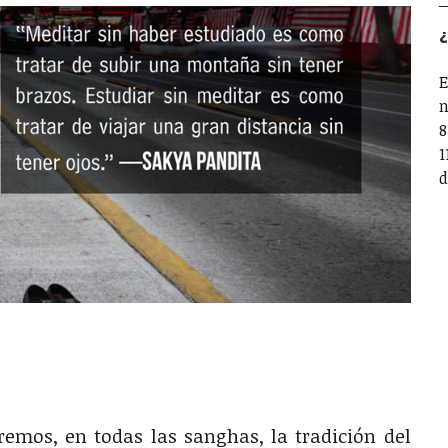
¿
E
n
8
1
d
emos, en todas las sanghas, la tradición del