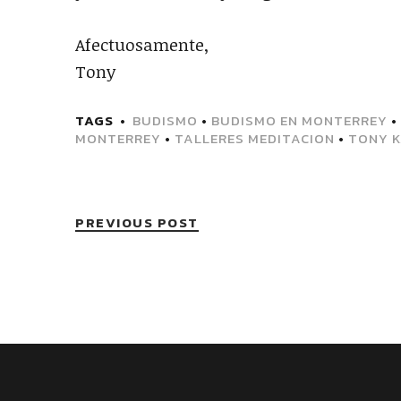
Afectuosamente,
Tony
TAGS
BUDISMO
•
BUDISMO EN MONTERREY
•
MONTERREY
•
TALLERES MEDITACION
•
TONY 
PREVIOUS POST