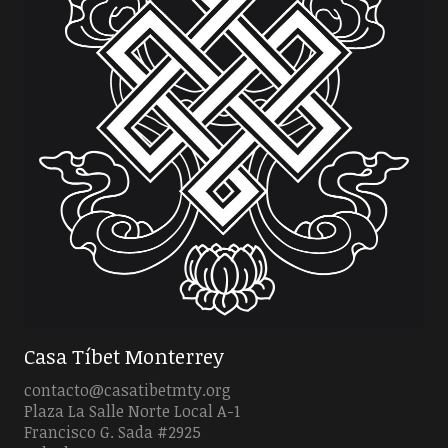
Casa Tíbet Monterrey
contacto@casatibetmty.org
Plaza La Salle Norte Local A-1
Francisco G. Sada #2925