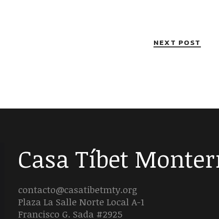
NEXT POST
Casa Tíbet Monter
contacto@casatibetmty.org
Plaza La Salle Norte Local A-1
Francisco G. Sada #2925