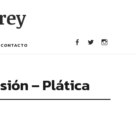
FACEBOOK
TWITTER
INST
rey
CONTACTO
FACEBOOK
TWITTER
INSTAGRA
sión – Plática