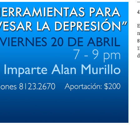
¿
E
n
8
1
d