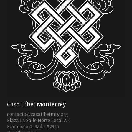
Casa Tíbet Monterrey
contacto@casatibetmty.org
Plaza La Salle Norte Local A-1
Francisco G. Sada #2925