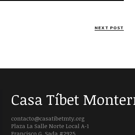
NEXT POST
Casa Tíbet Monter
contacto@casatibetmty.org
Plaza La Salle Norte Local A-1
Francisco G. Sada #2925