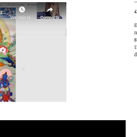
¿
E
n
8
1
d